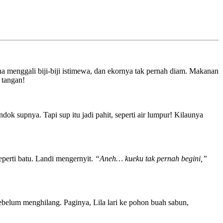
na menggali biji-biji istimewa, dan ekornya tak pernah diam. Makanan
 tangan!
dok supnya. Tapi sup itu jadi pahit, seperti air lumpur! Kilaunya
erti batu. Landi mengernyit.
“Aneh… kueku tak pernah begini,”
belum menghilang. Paginya, Lila lari ke pohon buah sabun,