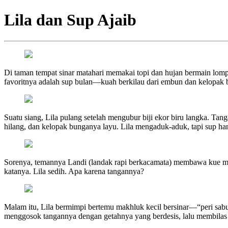
Lila dan Sup Ajaib
Di taman tempat sinar matahari memakai topi dan hujan bermain lompa
favoritnya adalah sup bulan—kuah berkilau dari embun dan kelopak bun
Suatu siang, Lila pulang setelah mengubur biji ekor biru langka. Tang
hilang, dan kelopak bunganya layu. Lila mengaduk-aduk, tapi sup h
Sorenya, temannya Landi (landak rapi berkacamata) membawa kue 
katanya. Lila sedih. Apa karena tangannya?
Malam itu, Lila bermimpi bertemu makhluk kecil bersinar—“peri sa
menggosok tangannya dengan getahnya yang berdesis, lalu membilas 