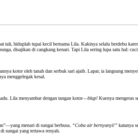
t tali, hiduplah tupai kecil bernama Lila. Kakinya selalu berdebu kare
ga, disajikan di cangkang kenari. Tapi Lila sering lupa satu hal: cuci
annya kotor oleh tanah dan serbuk sari ajaib. Lapar, ia langsung menyen
anya menggelegak kesal.
madu. Lila menyambar dengan tangan kotor—
blup!
Kuenya mengeras sep
bun”—yang menari di sungai berbusa.
“Coba air bernyanyi!”
katanya se
di sungai yang tertawa renyah.